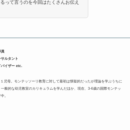
あるって言うのを今回はたくさんお伝え
導員
ンサルタント
ドバイザー
etc.
の １児母。モンテッソーリ教育に対して最初は懐疑的だったが理論を学ぶうちに
。一般的な幼児教室のカリキュラムを学んだほか、現在、3-6歳の国際モンテッ
行中。