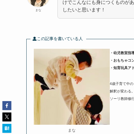
けでこんなにも身につくものが
したいと思います！
まな
この記事を書いている人
・幼児教室指
・おもちゃコ
・知育玩具ア
4歳子育て中
解釈が変わる
ソーリ教師修
まな