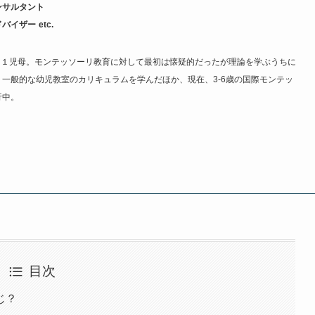
ンサルタント
ドバイザー
etc.
の １児母。モンテッソーリ教育に対して最初は懐疑的だったが理論を学ぶうちに
。一般的な幼児教室のカリキュラムを学んだほか、現在、3-6歳の国際モンテッ
行中。
目次
じ？