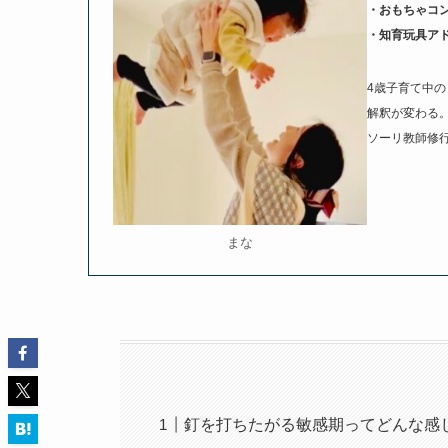
・おもちゃコ
・知育玩具ア
4歳子育て中
解釈が変わる
ソーリ教師修
まな
釘を打ちたがる敏感期ってどんな感