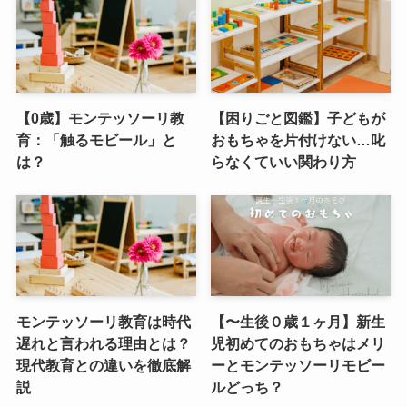
【0歳】モンテッソーリ教
【困りごと図鑑】子どもが
育：「触るモビール」と
おもちゃを片付けない…叱
は？
らなくていい関わり方
モンテッソーリ教育は時代
【〜生後０歳１ヶ月】新生
遅れと言われる理由とは？
児初めてのおもちゃはメリ
現代教育との違いを徹底解
ーとモンテッソーリモビー
説
ルどっち？