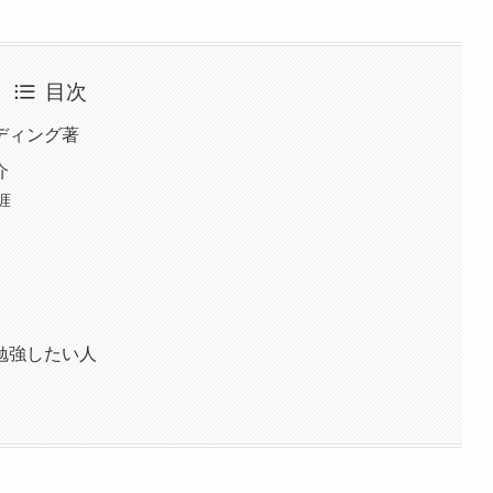
目次
ディング著
介
涯
勉強したい人