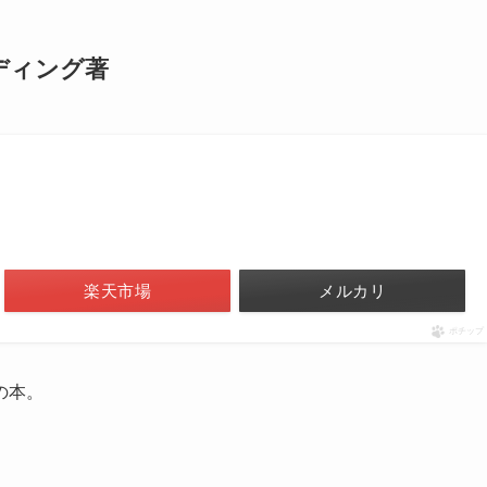
ディング著
楽天市場
メルカリ
ポチップ
の本。