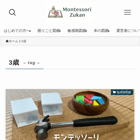
はじめての方へ
困りごと図鑑
敏感期図鑑
本の図鑑
運営者につい
ホーム
3歳
3歳
– tag –
敏感期図鑑